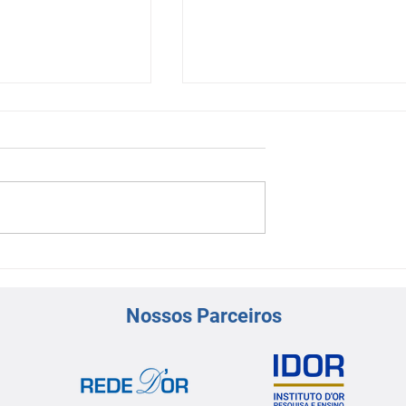
ífica Virtual |
Sessão Científica Virtual-
ntervenção
Dilemas de Manejo na
Síndrome Coronariana Ag
Nossos Parceiros