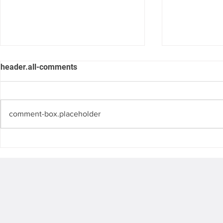
header.all-comments
comment-box.placeholder
SESSÃO NACIONAL DO
Sessão Cient
SERVIÇO DE ARRITMIA
Hot Topics I
PRIMEIRAS IMPRESSÕES
Valvar 2025
SOBRE UMA NOVA
TECNOLOGIA DE ABLAÇÃO
DEFIBRILAÇÃO ATRIAL POR
CAMPO PULSADO - SISTEMA
VOLT