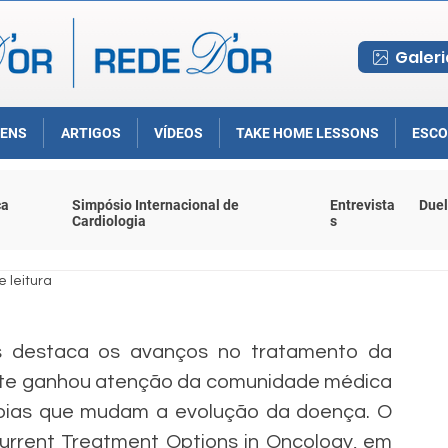
Galeri
ENS
ARTIGOS
VÍDEOS
TAKE HOME LESSONS
ESCO
ca
Simpósio Internacional de
Entrevista
Duel
Cardiologia
s
e leitura
os destaca os avanços no tratamento da 
nte ganhou atenção da comunidade médica 
pias que mudam a evolução da doença. O 
Current Treatment Options in Oncology, em 