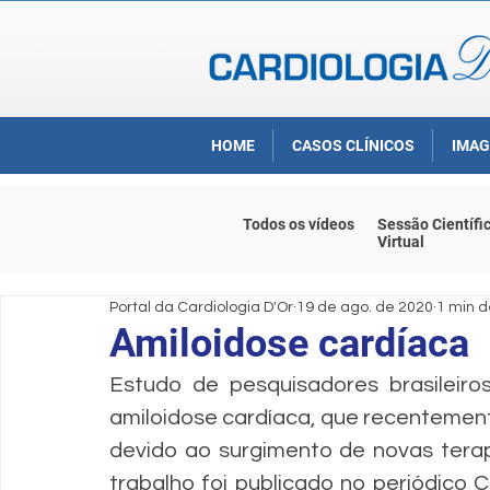
HOME
CASOS CLÍNICOS
IMAG
Todos os vídeos
Sessão Científi
Virtual
Portal da Cardiologia D'Or
19 de ago. de 2020
1 min d
Amiloidose cardíaca
Estudo de pesquisadores brasileir
amiloidose cardíaca, que recenteme
devido ao surgimento de novas tera
trabalho foi publicado no periódico 