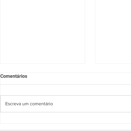
Comentários
Escreva um comentário
Hipertensão e câncer: uma
COVID-19, a
tarefa para hoje
dos atendim