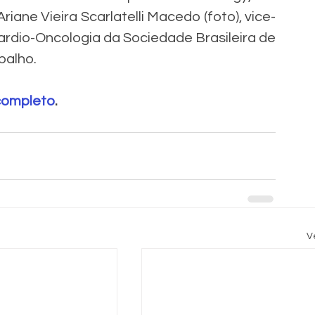
iane Vieira Scarlatelli Macedo (foto), vice-
rdio-Oncologia da Sociedade Brasileira de 
balho.
 completo
.
V