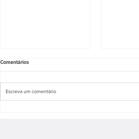
Comentários
Escreva um comentário
SESSÃO NACIONAL DO
Sessão Cient
SERVIÇO DE ARRITMIA
Hot Topics I
PRIMEIRAS IMPRESSÕES
Valvar 2025
SOBRE UMA NOVA
TECNOLOGIA DE ABLAÇÃO