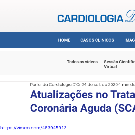
HOME
CASOS CLÍNICOS
IMAG
Todos os vídeos
Sessão Científi
Virtual
Portal da Cardiologia D'Or
24 de set. de 2020
1 min de
Atualizações no Trat
Coronária Aguda (SC
https://vimeo.com/483945913