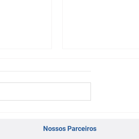
ífica Virtual |
Sessão Científica Virtual-
ntervenção
Dilemas de Manejo na
Síndrome Coronariana Ag
Nossos Parceiros