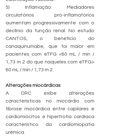
5) Inflamação: Mediadores 
circulatórios pró-inflamatórios 
aumentam progressivamente com o 
declínio da função renal. No estudo 
CANTOS, o benefício do 
canaquinumabe, que foi maior em 
pacientes com eTFG <60 mL / min / 
1,73 m 2 do que naqueles com eTFG> 
60 mL / min / 1,73 m 2.
Alterações miocárdicas
A DRC exibe alterações 
características no miocárdio com 
fibrose miocárdica entre capilares e 
cardiomiócitos e hipertrofia cardíaca 
característico da cardiomiopatia 
urêmica.