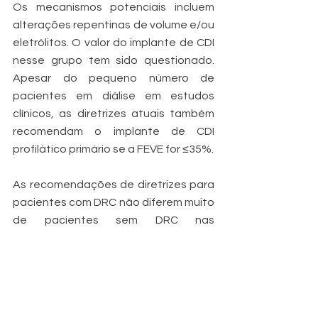
Os mecanismos potenciais incluem 
alterações repentinas de volume e/ou 
eletrólitos. O valor do implante de CDI 
nesse grupo tem sido questionado. 
Apesar do pequeno número de 
pacientes em diálise em estudos 
clínicos, as diretrizes atuais também 
recomendam o implante de CDI 
profilático primário se a FEVE for ≤35%.
As recomendações de diretrizes para 
pacientes com DRC não diferem muito 
de pacientes sem DRC nas 
abordagens para tratar a doença 
valvar. O implante de válvula aórtica 
transcateter é recomendado como 
uma opção de tratamento segura e 
eficaz. Em geral, o grau de DRC está 