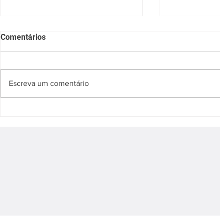
Comentários
Escreva um comentário
💊O uso de terapias
A contagem 
hormonais exige uma análise
começou.
criteriosa dos possíveis
impactos sobre a saúde
cardiovascular