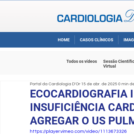
HOME
CASOS CLÍNICOS
IMAG
Todos os vídeos
Sessão Científi
Virtual
Portal da Cardiologia D'Or
15 de abr. de 2025
0 min de
ECOCARDIOGRAFIA 
INSUFICIÊNCIA CAR
AGREGAR O US PU
https://player.vimeo.com/video/1113673326