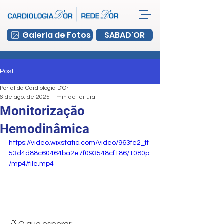
Galeria de Fotos
SABAD'OR
Post
Portal da Cardiologia D'Or
6 de ago. de 2025
1 min de leitura
Monitorização
Hemodinâmica
https://video.wixstatic.com/video/963fe2_ff
53d4d88c60464ba2e7f093548cf186/1080p
/mp4/file.mp4
💡 O que esperar: