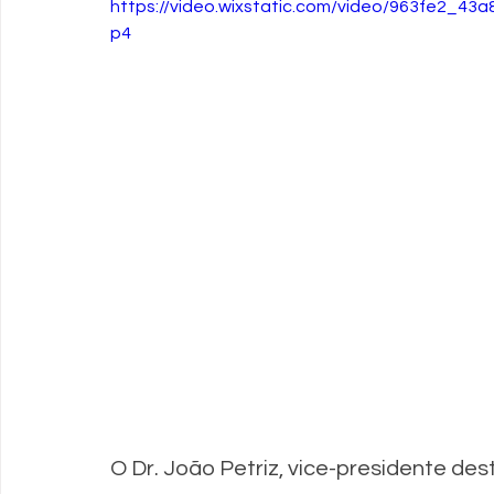
https://video.wixstatic.com/video/963fe2_4
p4
O Dr. João Petriz, vice-presidente des