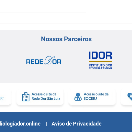
regressiva
Mega Curso de Insuficiênci
Cardíaca retorna à
programação do Congress
Nossos Parceiros
de Cardiologia da Rede D’O
iologiador.online
|
Aviso de Privacidade