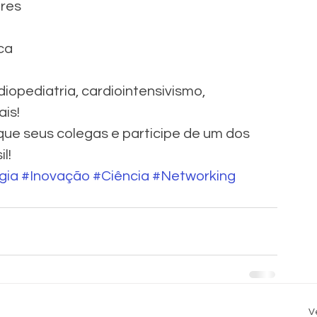
res 
ca 
iopediatria, cardiointensivismo, 
ais!
ue seus colegas e participe de um dos 
l!
gia
#Inovação
#Ciência
#Networking
V