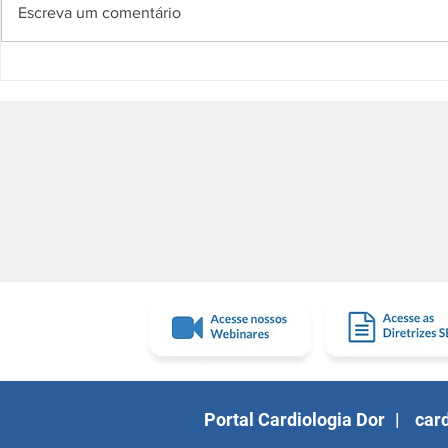
Escreva um comentário
💊O uso de terapias
A contagem 
hormonais exige uma análise
começou.
criteriosa dos possíveis
impactos sobre a saúde
cardiovascular
Portal Cardiologia Dor
|
card