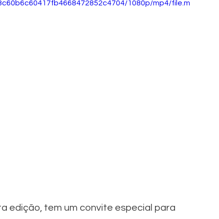
3a8c60b6c60417fb4668472852c4704/1080p/mp4/file.m
ta edição, tem um convite especial para 