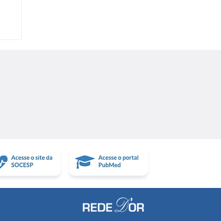
a
o
r