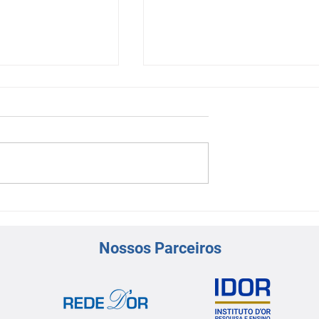
ífica Virtual |
Sessão Científica Virtual-
ntervenção
Dilemas de Manejo na
Síndrome Coronariana Ag
Nossos Parceiros