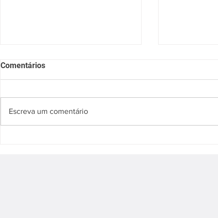
Comentários
Escreva um comentário
SESSÃO NACIONAL DO
Sessão Cient
SERVIÇO DE ARRITMIA
Hot Topics I
PRIMEIRAS IMPRESSÕES
Valvar 2025
SOBRE UMA NOVA
TECNOLOGIA DE ABLAÇÃO
DEFIBRILAÇÃO ATRIAL POR
CAMPO PULSADO - SISTEMA
VOLT