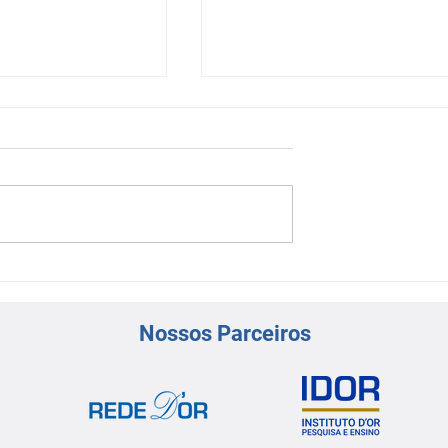
ífica Virtual |
Sessão Científica Virtual-
ntervenção
Dilemas de Manejo na
Síndrome Coronariana Ag
Nossos Parceiros