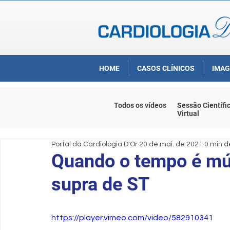
HOME
CASOS CLÍNICOS
IMAG
Todos os vídeos
Sessão Científi
Virtual
Portal da Cardiologia D'Or
20 de mai. de 2021
0 min d
Quando o tempo é m
supra de ST
https://player.vimeo.com/video/582910341