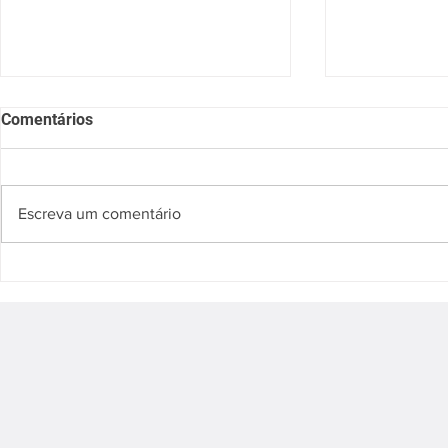
Comentários
Escreva um comentário
SESSÃO NACIONAL DO
Sessão Cient
SERVIÇO DE ARRITMIA
Hot Topics I
PRIMEIRAS IMPRESSÕES
Valvar 2025
SOBRE UMA NOVA
TECNOLOGIA DE ABLAÇÃO
DEFIBRILAÇÃO ATRIAL POR
CAMPO PULSADO - SISTEMA
VOLT