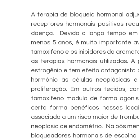
A terapia de bloqueio hormonal adj
receptores hormonais positivos reduz
doença.  Devido o longo tempo em q
menos 5 anos, é muito importante av
tamoxifeno e os inibidores da aromata
as terapias hormonais utilizadas. A
estrogênio e tem efeito antagonista
hormônio às células neoplásicas 
proliferação. Em outros tecidos, co
tamoxifeno modula de forma agonist
certa forma benéficos nesses locai
associada a um risco maior de trombos
neoplasia de endométrio.  Na pós men
bloqueadores hormonais de escolha