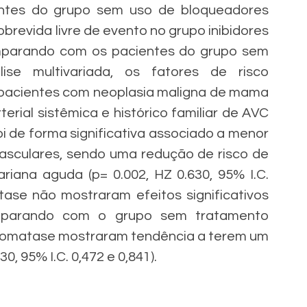
tes do grupo sem uso de bloqueadores 
revida livre de evento no grupo inibidores 
mparando com os pacientes do grupo sem 
se multivariada, os fatores de risco 
pacientes com neoplasia maligna de mama 
erial sistêmica e histórico familiar de AVC 
i de forma significativa associado a menor 
asculares, sendo uma redução de risco de 
iana aguda (p= 0.002, HZ 0.630, 95% I.C. 
tase não mostraram efeitos significativos 
omparando com o grupo sem tratamento 
aromatase mostraram tendência a terem um 
0, 95% I.C. 0,472 e 0,841).