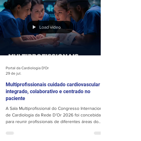
do dia a dia de consultório e dos hospitais. Um
encontro para atualizar conhecimentos, trocar
experiências e ampliar conexões. Garanta já a sua
inscrição: congressocardiologiador.com 📅 06 a 08
de agost
Load video
Portal da Cardiologia D'Or
29 de jul.
Multiprofissionais cuidado cardiovascular
integrado, colaborativo e centrado no
paciente
A Sala Multiprofissional do Congresso Internacional
de Cardiologia da Rede D’Or 2026 foi concebida
para reunir profissionais de diferentes áreas do
cuidado cardiovascular em uma programação