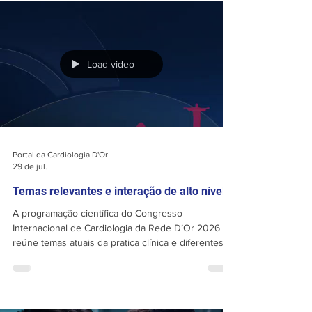
debates sobre decisões controversas em
valvopatias. Também serão abordadas estratégias
contemporâneas de estratificação de risco
cardiovascular, controle lipídico e manejo da
doença arterial coronari
Load video
Portal da Cardiologia D'Or
29 de jul.
Temas relevantes e interação de alto nível
A programação científica do Congresso
Internacional de Cardiologia da Rede D’Or 2026
reúne temas atuais da pratica clínica e diferentes
especialidades como Pneumologia, Terpia
Intensiva, Endocrinologia, Nefrologia, Reumatologia,
Ginecologia para discussões essenciais de temas