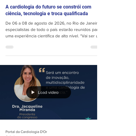
Portal da Cardiologia D'Or
11 de jun.
A cardiologia do futuro se constrói com
ciência, tecnologia e troca qualificada
De 06 a 08 de agosto de 2026, no Rio de Janeiro,
especialistas de todo o país estarão reunidos para
uma experiência científica de alto nível. “Vai ser um
grande prazer contar com todos vocês no
Congresso Internacional de Cardiologia da Rede
D’Or 2026.” – Dr. Fábio de Luca. Save the date: 06
a 08 de agosto de 2026 📍 Windsor Oceânico |
Barra da Tijuca Inscrições abertas:
congressocardiologiador.com Esperamos você lá!
Load video