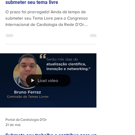
Portal da Cardiologia D'Or
21 de mai.
Prazo Prorrogado! Ainda dá tempo de
submeter seu tema livre
O prazo foi prorrogado! Ainda dá tempo de
submeter seu Tema Livre para o Congresso
Internacional de Cardiologia da Rede D’Or.
Compartilhe seu trabalho, apresente sua produção
científica e participe de um dos principais
encontros da cardiologia no país. Prazo de
submissão: até 01/06 Acesse o site e envie seu
trabalho: https://www.congressocardiologiador.com/
Load video