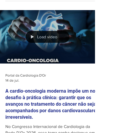
científica integrada, prática e conectada aos
principais desafios da assistência contemporânea.
A proposta é promover uma discussão ampla sobre
temas essenciais para a prática assistencial
contemporânea, como pré-habilitação, avaliação de
risco cirúrgico, recuperação otimizada em cirurgia
Load video
Portal da Cardiologia D'Or
14 de jul.
A cardio-oncologia moderna impõe um novo
desafio à prática clínica: garantir que os
avanços no tratamento do câncer não sejam
acompanhados por danos cardiovasculares
irreversíveis.