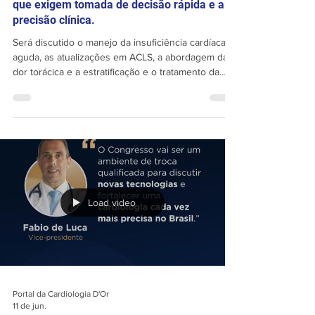
objetiva, prática e atualizada para situações
que exigem tomada de decisão rápida e alta
precisão clínica.
Será discutido o manejo da insuficiência cardíaca
aguda, as atualizações em ACLS, a abordagem da
dor torácica e a estratificação e o tratamento da
embolia pulmonar, com participação de
especialistas e discussão de casos reais. 📅 06 de
agosto | ⏰ 13h às 17h45 | 📍 Sala 2 Inscreva-se:
https://www.congressocardiologiador.com/
Load video