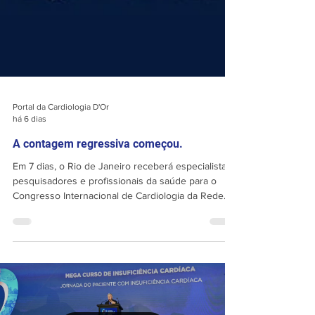
Portal da Cardiologia D'Or
há 6 dias
A contagem regressiva começou.
Em 7 dias, o Rio de Janeiro receberá especialistas,
pesquisadores e profissionais da saúde para o
Congresso Internacional de Cardiologia da Rede
D’Or 2026. Serão três dias de atualização científica,
discussões relevantes, inovação e troca de
experiências sobre os principais temas da
cardiologia contemporânea. De 6 a 8 de agosto,
esperamos você no Windsor Oceânico para viver
esse encontro de excelência. Inscreva-se: