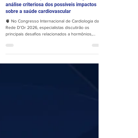
análise criteriosa dos possíveis impactos
sobre a saúde cardiovascular
🫀 No Congresso Internacional de Cardiologia da
Rede D’Or 2026, especialistas discutirão os
principais desafios relacionados a hormônios,
anabolizantes e suplementos, com foco na
avaliação de risco, redução de danos e tomada de
decisão baseada em evidências. ✅ A programação
também contará com casos clínicos interativos
sobre terapia de reposição hormonal na
menopausa, com a participação de grandes nomes
nas áreas de Endocrinologia, Ginecologia, Urologia,
Nutrologia 📅 07 de a