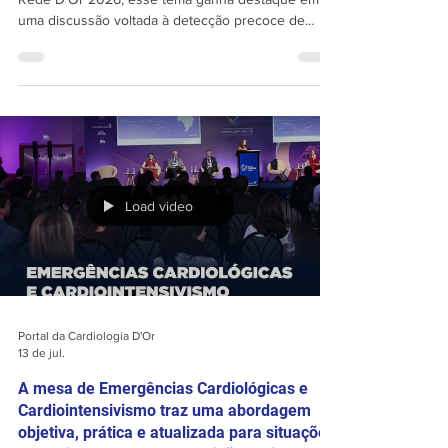
No Congresso Internacional de Cardiologia da
Rede D’Or 2026, esse tema ganha destaque em
uma discussão voltada à detecção precoce de
toxicidade cardiovascular subclínica, ao papel do
Strain Longitudinal Global (GLS) e dos
biomarcadores de última geração, além dos
desafios relacionados às terapias de precisão,
como os Inibidores de Checkpoint Imunológico
(ICIs) e as células CAR-T. 📅 08 de agosto ⏰ 08h
às 13h 📍 Sala 5 INSCREVA-SE:
https://www.congressocardiologiador.com/
Load video
Portal da Cardiologia D'Or
13 de jul.
A mesa de Emergências Cardiológicas e
Cardiointensivismo traz uma abordagem