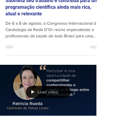
Portal da Cardiologia D'Or
21 de mai.
Submeta seu trabalho e contribua para uma
programação científica ainda mais rica,
atual e relevante
De 6 a 8 de agosto, o Congresso Internacional de
Cardiologia da Rede D’Or reúne especialistas e
profissionais da saúde de todo Brasil para uma
programação científica de alto nível. Submeta seu
trabalho e contribua para uma programação
científica ainda mais rica, atual e relevante. ⏳ Prazo
final: 18/05/2026 🏆 Trabalhos aprovados
concorrem à premiação 🚀 Submeta agora:
www.congressocardiologiador.com/site/cardiologia
dor2026/temas-livres
Load video