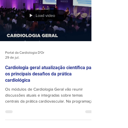
avançada —, o curso abrirá espaço para
discussões amplas sobre o diagnóstico e o manejo
de condições como amiloidose, cardiomiopatia
hipertrófica, sarcoi
Load video
Portal da Cardiologia D'Or
29 de jul.
Cardiologia geral atualização científica para
os principais desafios da prática
cardiológica
Os módulos de Cardiologia Geral vão reunir
discussões atuais e integradas sobre temas
centrais da prática cardiovascular. Na programação,
estarão em pauta os desafios diagnósticos e
terapêuticos nas miocardiopatias, as atualizações
em arritmias e intervenções estruturais, além de