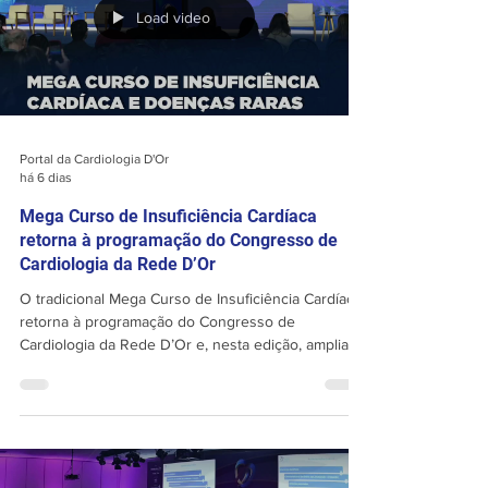
www.congressocardiologiador.com
Load video
Portal da Cardiologia D'Or
há 6 dias
Mega Curso de Insuficiência Cardíaca
retorna à programação do Congresso de
Cardiologia da Rede D’Or
O tradicional Mega Curso de Insuficiência Cardíaca
retorna à programação do Congresso de
Cardiologia da Rede D’Or e, nesta edição, amplia
sua abordagem com um novo eixo temático: as
doenças cardíacas raras. Ao lado dos grandes
temas em insuficiência cardíaca — como ICFEp,
insuficiência cardíaca aguda e insuficiência cardíaca