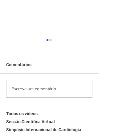
Comentários
Sessão Científica Virtual-
Serviço Naciona
Escreva um comentário
Dilemas de Manejo na
Arritmia Cardiop
Síndrome Coronariana
Hipertrófica
Aguda
Todos os vídeos
Sessão Científica Virtual
Simpósio Internacional de Cardiologia
Entrevistas