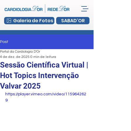
Galeria de Fotos
SABAD'OR
Post
Portal da Cardiologia D'Or
4 de dez. de 2025
0 min de leitura
Sessão Científica Virtual |
Hot Topics Intervenção
Valvar 2025
https://player.vimeo.com/video/115964262
9