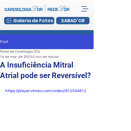
Galeria de Fotos
SABAD'OR
Post
Portal da Cardiologia D'Or
14 de mar. de 2023
0 min de leitura
A Insuficiência Mitral
Atrial pode ser Reversível?
https://player.vimeo.com/video/812544812