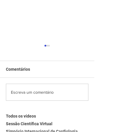
Comentários
Sessão Científica Virtual |
Sessão Científic
Escreva um comentário
Hot Topics Intervenção
Dilemas de Man
Valvar 2025
Síndrome Coron
Aguda
Todos os vídeos
Sessão Científica Virtual
Simpósio Internacional de Cardiologia