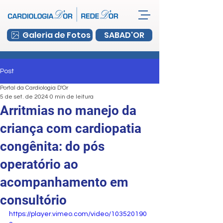
Galeria de Fotos
SABAD'OR
Post
Portal da Cardiologia D'Or
5 de set. de 2024
0 min de leitura
Arritmias no manejo da
criança com cardiopatia
congênita: do pós
operatório ao
acompanhamento em
consultório
https://player.vimeo.com/video/103520190