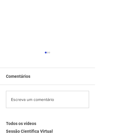
Comentários
Sessão Científica Virtual |
Sessão Científic
Escreva um comentário
Hot Topics Intervenção
Dilemas de Man
Valvar 2025
Síndrome Coron
Aguda
Todos os vídeos
Sessão Científica Virtual