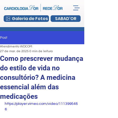
Galeria de Fotos
SABAD'OR
Post
Atendimento WDCOM
27 de mar. de 2025
0 min de leitura
Como prescrever mudança
do estilo de vida no
consultório? A medicina
essencial além das
medicações
https://player.vimeo.com/video/111399548
6