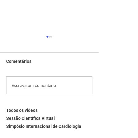
Comentários
Sessão Científica Virtual |
Sessão Científic
Escreva um comentário
Hot Topics Intervenção
Dilemas de Man
Valvar 2025
Síndrome Coron
Aguda
Todos os vídeos
Sessão Científica Virtual
Simpósio Internacional de Cardiologia
Entrevistas