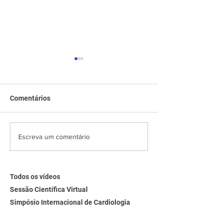
Comentários
Sessão Científica Virtual |
Sessão Científic
Escreva um comentário
Hot Topics Intervenção
Dilemas de Man
Valvar 2025
Síndrome Coron
Aguda
Todos os vídeos
Sessão Científica Virtual
Simpósio Internacional de Cardiologia
Entrevistas