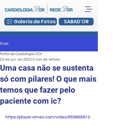
Galeria de Fotos
SABAD'OR
Post
Portal da Cardiologia D'Or
22 de jun. de 2023
0 min de leitura
Uma casa não se sustenta
só com pilares! O que mais
temos que fazer pelo
paciente com ic?
https://player.vimeo.com/video/859460612