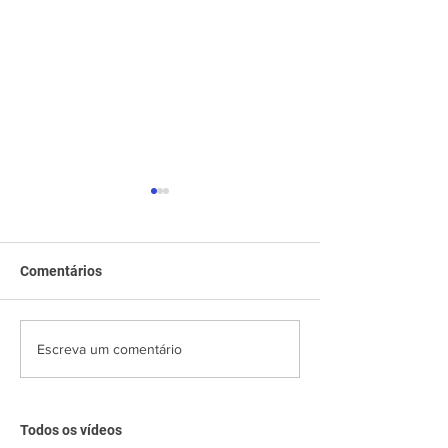
Comentários
Sessão Científica Virtual |
Sessão Científic
Escreva um comentário
Hot Topics Intervenção
Dilemas de Man
Valvar 2025
Síndrome Coron
Aguda
Todos os vídeos