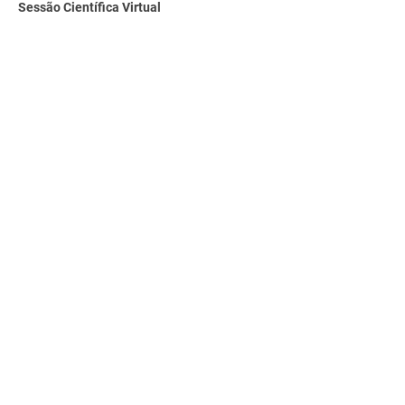
Sessão Científica Virtual
Simpósio Internacional de Cardiologia
Entrevistas
Duelo de especialistas
Preceptorship
Portal Cardiologia Dor
cardiologiador.online
Aviso de Privacidade
Nossos Parceiros